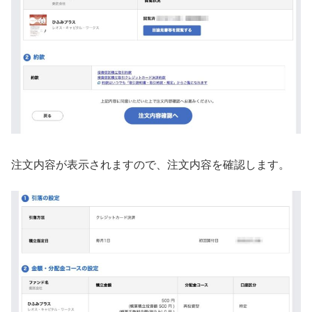
注文内容が表示されますので、注文内容を確認します。