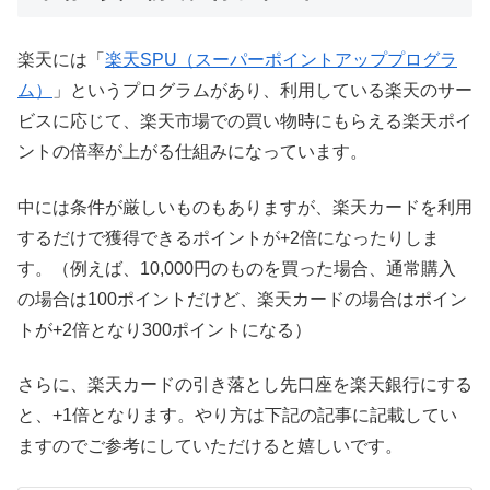
楽天には「
楽天SPU（スーパーポイントアッププログラ
ム）
」というプログラムがあり、利用している楽天のサー
ビスに応じて、楽天市場での買い物時にもらえる楽天ポイ
ントの倍率が上がる仕組みになっています。
中には条件が厳しいものもありますが、楽天カードを利用
するだけで獲得できるポイントが+2倍になったりしま
す。（例えば、10,000円のものを買った場合、通常購入
の場合は100ポイントだけど、楽天カードの場合はポイン
トが+2倍となり300ポイントになる）
さらに、楽天カードの引き落とし先口座を楽天銀行にする
と、+1倍となります。やり方は下記の記事に記載してい
ますのでご参考にしていただけると嬉しいです。