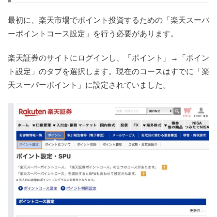
最初に、楽天市場でポイント投資するための「楽天スーパ
ーポイントコース設定」を行う必要があります。
楽天証券のサイトにログインし、「ポイント」→「ポイン
ト設定」のタブを選択します。現在のコースはすでに「楽
天スーパーポイント」に設定されていました。