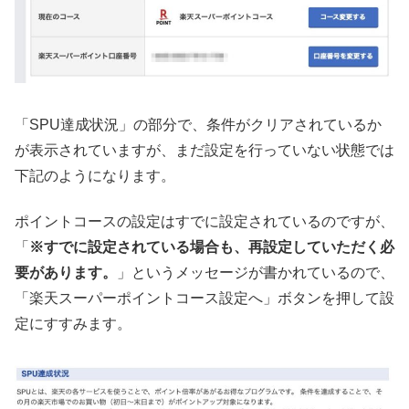
「SPU達成状況」の部分で、条件がクリアされているか
が表示されていますが、まだ設定を行っていない状態では
下記のようになります。
ポイントコースの設定はすでに設定されているのですが、
「
※すでに設定されている場合も、再設定していただく必
要があります。
」というメッセージが書かれているので、
「楽天スーパーポイントコース設定へ」ボタンを押して設
定にすすみます。