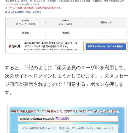
すると、下記のように「楽天会員のユーザIDを利用して、
次のサイトへログインしようとしています。」のメッセー
ジ画面が表示されますので「同意する」ボタンを押しま
す。