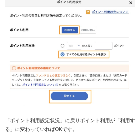
「ポイント利用設定状況」に戻りポイント利用が「利用す
る」に変わっていればOKです。