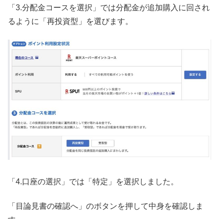
「3.分配金コースを選択」では分配金が追加購入に回され
るように「再投資型」を選びます。
「4.口座の選択」では「特定」を選択しました。
「目論見書の確認へ」のボタンを押して中身を確認しま