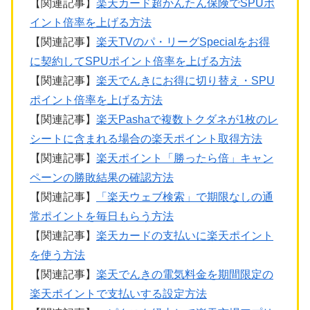
【関連記事】
楽天カード超かんたん保険でSPUポ
イント倍率を上げる方法
【関連記事】
楽天TVのパ・リーグSpecialをお得
に契約してSPUポイント倍率を上げる方法
【関連記事】
楽天でんきにお得に切り替え・SPU
ポイント倍率を上げる方法
【関連記事】
楽天Pashaで複数トクダネが1枚のレ
シートに含まれる場合の楽天ポイント取得方法
【関連記事】
楽天ポイント「勝ったら倍」キャン
ペーンの勝敗結果の確認方法
【関連記事】
「楽天ウェブ検索」で期限なしの通
常ポイントを毎日もらう方法
【関連記事】
楽天カードの支払いに楽天ポイント
を使う方法
【関連記事】
楽天でんきの電気料金を期間限定の
楽天ポイントで支払いする設定方法