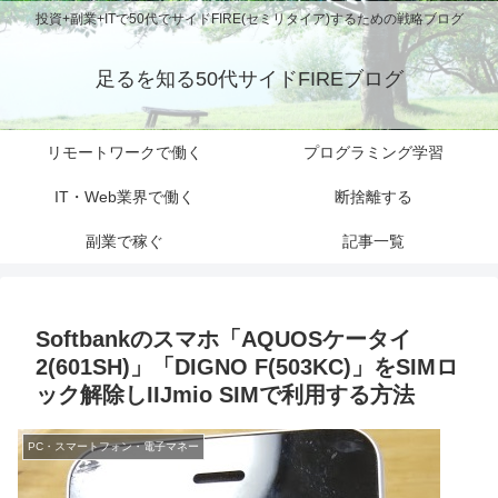
投資+副業+ITで50代でサイドFIRE(セミリタイア)するための戦略ブログ
足るを知る50代サイドFIREブログ
リモートワークで働く
プログラミング学習
IT・Web業界で働く
断捨離する
副業で稼ぐ
記事一覧
Softbankのスマホ「AQUOSケータイ
2(601SH)」「DIGNO F(503KC)」をSIMロ
ック解除しIIJmio SIMで利用する方法
PC・スマートフォン・電子マネー