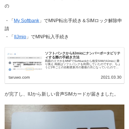
の
・「
My Softbank
」でMNP転出手続き＆SIMロック解除申
請
・「
IIJmio
」でMNP転入手続き
ソフトバンクからIIJmioにナンバーポータビリテ
ィする際の手続き方法
両親のスマホをMNPでSoftbankから格安SIMのIIJmioに乗
り換え 両親はソフトバンクを利用していたのですが、ちょ
うど2年ごとの自動更新月の最後の月になっていたので、
ナンバーポータビリティを使って「」に乗り換えをしまし
たので、その...
taruwo.com
2021.03.30
が完了し、IIJから新しい音声SIMカードが届きました。