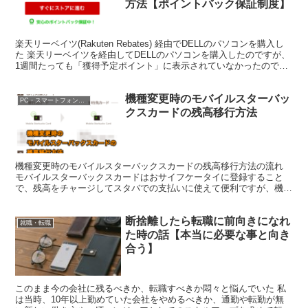
方法【ポイントバック保証制度】
楽天リーベイツ(Rakuten Rebates) 経由でDELLのパソコンを購入し
た 楽天リーベイツを経由してDELLのパソコンを購入したのですが、
1週間たっても「獲得予定ポイント」に表示されていなかったので、
問い合わせてみました。 「ポイ...
機種変更時のモバイルスターバッ
PC・スマートフォン・電子マネー
クスカードの残高移行方法
機種変更時のモバイルスターバックスカードの残高移行方法の流れ
モバイルスターバックスカードはおサイフケータイに登録すること
で、残高をチャージしてスタバでの支払いに使えて便利ですが、機種
変更に伴いカードに残っている残高を移行する必要があったの...
断捨離したら転職に前向きになれ
就職・転職
た時の話【本当に必要な事と向き
合う】
このまま今の会社に残るべきか、転職すべきか悶々と悩んでいた 私
は当時、10年以上勤めていた会社をやめるべきか、通勤や転勤が無