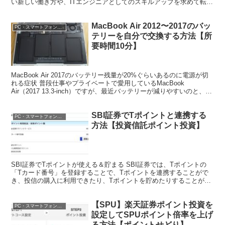
い新しい働き方や、ITエンジニアとしてのスキルアップを求めて転職
すべきかについて悩んでいました。 詳しい内容は下記の...
MacBook Air 2012〜2017のバッ
PC・スマートフォン・電子マネー
テリーを自分で交換する方法【所
要時間10分】
MacBook Air 2017のバッテリー残量が20%ぐらいあるのに電源が切
れる症状 普段仕事やプライベートで愛用しているMacBook
Air（2017 13.3-inch）ですが、最近バッテリーが減りやすいのと、残
量15%〜20%ある...
SBI証券でTポイントと連携する
PC・スマートフォン・電子マネー
方法【投資信託ポイント投資】
SBI証券でTポイントが使える＆貯まる SBI証券では、Tポイントの
「Tカード番号」を登録することで、Tポイントを連携することがで
き、投信の購入に利用できたり、Tポイントを貯めたりすることがで
きます。 詳細はSBI証券のサイトに記載されてい...
【SPU】楽天証券ポイント投資を
PC・スマートフォン・電子マネー
設定してSPUポイント倍率を上げ
る方法【ポイントせどり】