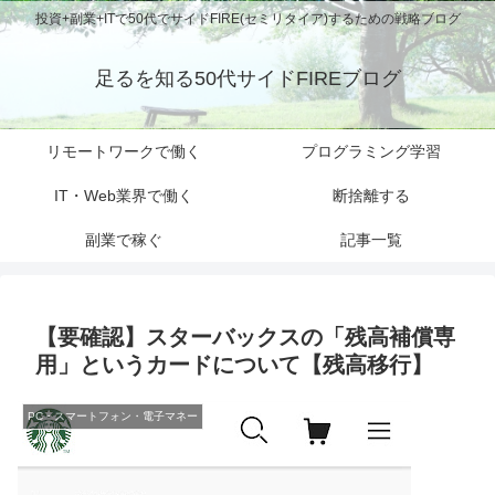
投資+副業+ITで50代でサイドFIRE(セミリタイア)するための戦略ブログ
足るを知る50代サイドFIREブログ
リモートワークで働く
プログラミング学習
IT・Web業界で働く
断捨離する
副業で稼ぐ
記事一覧
【要確認】スターバックスの「残高補償専
用」というカードについて【残高移行】
PC・スマートフォン・電子マネー