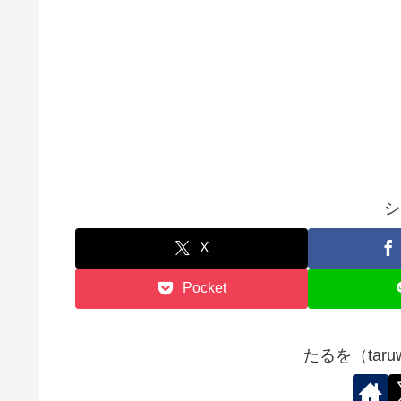
シ
X
Pocket
たるを（tar