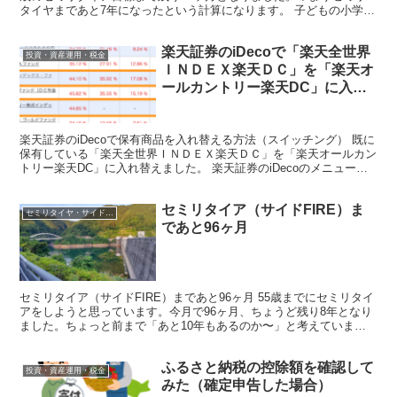
タイヤまであと7年になったという計算になります。 子どもの小学校
6年間などあっという間だったので、それに...
楽天証券のiDecoで「楽天全世界
投資・資産運用・税金
ＩＮＤＥＸ楽天ＤＣ」を「楽天オ
ールカントリー楽天DC」に入れ
替えた
楽天証券のiDecoで保有商品を入れ替える方法（スイッチング） 既に
保有している「楽天全世界ＩＮＤＥＸ楽天ＤＣ」を「楽天オールカン
トリー楽天DC」に入れ替えました。 楽天証券のiDecoのメニューか
ら「掛け金の配分確認」→「保有商品の入れ替...
セミリタイア（サイドFIRE）ま
セミリタイヤ・サイドFIRE
であと96ヶ月
セミリタイア（サイドFIRE）まであと96ヶ月 55歳までにセミリタイ
アをしようと思っています。今月で96ヶ月、ちょうど残り8年となり
ました。ちょっと前まで「あと10年もあるのか〜」と考えていまし
たが、2年経つのはあっという間でした。 2年...
ふるさと納税の控除額を確認して
投資・資産運用・税金
みた（確定申告した場合）