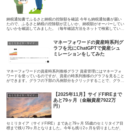
納税通知書でふるさと納税の控除額を確認 今年も納税通知書が届い
たので、ふるさと納税の控除額が正しいか、納税額がオーバーしてい
ないかを確認してみました。（毎年確認方法をネットで検索している
気がするので備忘録的にメモしておこうと思います。） ち...
マネーフォワードの資産時系列グ
セミリタイヤ・サイドFIRE
ラフを元にChatGPTで資産シュ
ミレーションをしてみた
マネーフォワードの資産時系列推移グラフ 資産管理にはマネーフォ
ワードを使っているのですが、資産の時系列推移のグラフを見ること
ができます。グラフの下部の凡例部分をクリックすることで、グラフ
に含めたい資産を選択することができます。 例えば、株式...
【2025年11月】サイドFIREまで
セミリタイヤ・サイドFIRE
あと79ヶ月（金融資産7922万
円）
セミリタイア（サイドFIRE）まであと79ヶ月 55歳のセミリタイア目
標まで残り79ヶ月となりました。今年も残り2ヶ月を切りましたが、