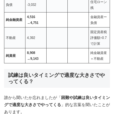
住宅ローン
負債
-3,032
残
4,516
金融資産ー
純金融資産
→4,751
負債
固定資産税
不動産
4,392
評価額÷0.7
で計算
8,908
純金融資産
純資産
→9,143
＋不動産
試練は良いタイミングで適度な大きさでや
ってくる？
誰から聞いたか忘れましたが「
困難や試練は良いタイミン
グで適度な大きさでやってくる
」的な言葉を聞いたことが
あります。