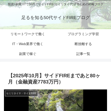
投資+副業+ITで50代でサイドFIRE(セミリタイア)するための戦略ブログ
足るを知る50代サイドFIREブログ
リモートワークで働く
プログラミング学習
IT・Web業界で働く
断捨離する
副業で稼ぐ
記事一覧
【2025年10月】サイドFIREまであと80ヶ
月（金融資産7783万円）
セミリタイヤ・サイドFIRE