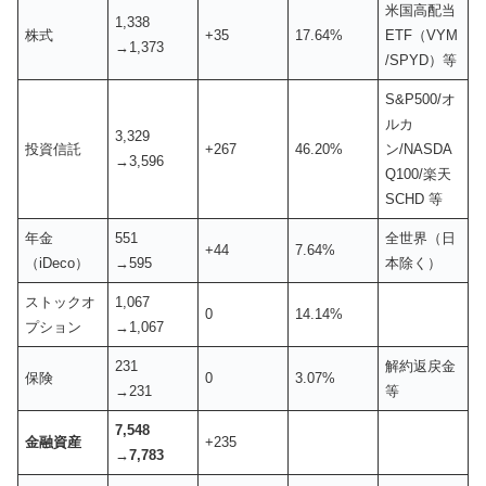
米国高配当
1,338
株式
+35
17.64%
ETF（VYM
→1,373
/SPYD）等
S&P500/オ
ルカ
3,329
投資信託
+267
46.20%
ン/NASDA
→3,596
Q100/楽天
SCHD 等
年金
551
全世界（日
+44
7.64%
（iDeco）
→595
本除く）
ストックオ
1,067
0
14.14%
プション
→1,067
231
解約返戻金
保険
0
3.07%
→231
等
7,548
金融資産
+235
→7,783