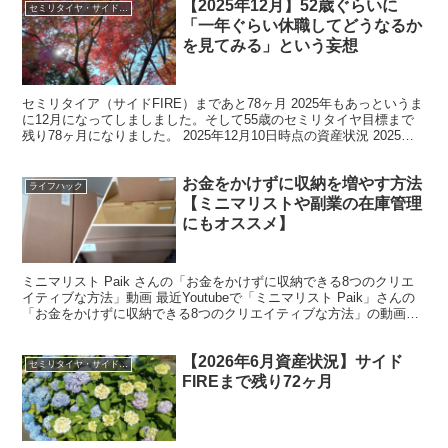
【2025年12月】52歳ぐらいに
セミリタイヤ・サイドFIRE
「一年ぐらい休職してどうなるか
を見てみる」という妄想
セミリタイア（サイドFIRE）まであと78ヶ月 2025年もあっというま
に12月になってしましました。そして55歳のセミリタイヤ目標まで
残り78ヶ月になりました。 2025年12月10日時点の資産状況 2025年
12月10日時点のマネーフォ...
お金をかけずに収納を増やす方法
ライフハック
【ミニマリストや副業の在庫管理
にもオススメ】
ミニマリスト Paik さんの「お金をかけずに収納できる8つのクリエ
イティブな方法」動画 最近Youtubeで「ミニマリスト Paik」さんの
「お金をかけずに収納できる8つのクリエイティブな方法」の動画を
みて、すごく良かったのでシェアしたい...
【2026年6月資産状況】サイド
セミリタイヤ・サイドFIRE
FIREまで残り72ヶ月