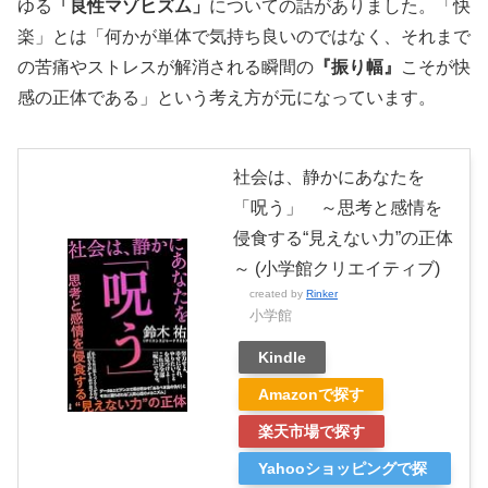
ゆる
「良性マゾヒズム」
についての話がありました。「快
楽」とは「何かが単体で気持ち良いのではなく、それまで
の苦痛やストレスが解消される瞬間の
『振り幅』
こそが快
感の正体である」という考え方が元になっています。
社会は、静かにあなたを
「呪う」 ～思考と感情を
侵食する“見えない力”の正体
～ (小学館クリエイティブ)
created by
Rinker
小学館
Kindle
Amazonで探す
楽天市場で探す
Yahooショッピングで探