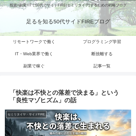
投資+副業+ITで50代でサイドFIRE(セミリタイア)するための戦略ブログ
足るを知る50代サイドFIREブログ
リモートワークで働く
プログラミング学習
IT・Web業界で働く
断捨離する
副業で稼ぐ
記事一覧
「快楽は不快との落差で決まる」という
「良性マゾヒズム」の話
セミリタイヤ・サイドFIRE